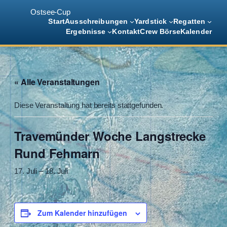
Ostsee-Cup
Start
Ausschreibungen
Yardstick
Regatten
Ergebnisse
Kontakt
Crew Börse
Kalender
« Alle Veranstaltungen
Diese Veranstaltung hat bereits stattgefunden.
Travemünder Woche Langstrecke
Rund Fehmarn
17. Juli
–
18. Juli
Zum Kalender hinzufügen