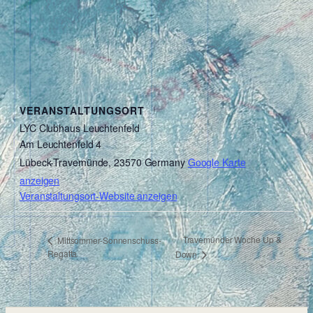
VERANSTALTUNGSORT
LYC Clubhaus Leuchtenfeld
Am Leuchtenfeld 4
Lübeck-Travemünde
,
23570
Germany
Google Karte
anzeigen
Veranstaltungsort-Website anzeigen
Travemünder Woche Up &
Mittsommer-Sonnenschuss-
Regatta
Down