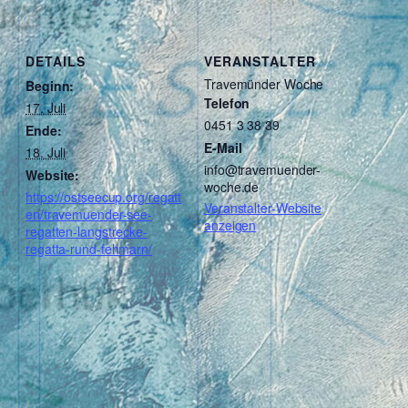
DETAILS
VERANSTALTER
Travemünder Woche
Beginn:
Telefon
17. Juli
0451 3 38 39
Ende:
E-Mail
18. Juli
info@travemuender-
Website:
woche.de
https://ostseecup.org/regatt
Veranstalter-Website
en/travemuender-see-
anzeigen
regatten-langstrecke-
regatta-rund-fehmarn/