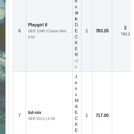
e
n
dr
ik
Playgirl II
D
2
6
E
1
783.20
GER 1096 | Classe Mini
783.2
C
6.50
K
E
R
LY
C
J
e
n
s
M
A
tut-nix
E
7
1
717.00
C
GER 6313 | X-40
K
E