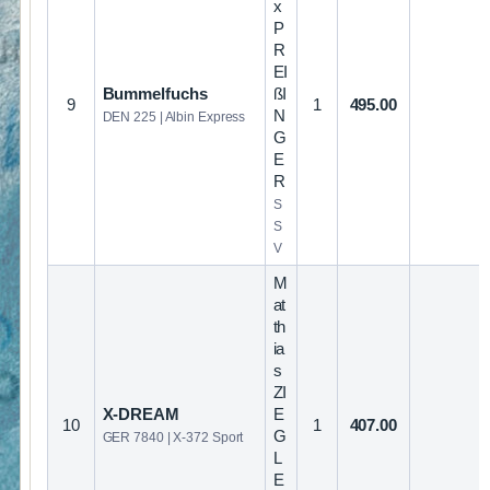
x
P
R
EI
Bummelfuchs
ßI
9
1
495.00
N
DEN 225 | Albin Express
G
E
R
S
S
V
M
at
th
ia
s
ZI
X-DREAM
E
10
1
407.00
G
GER 7840 | X-372 Sport
L
E