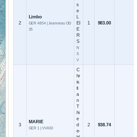
s
e
Limbo
L
2
EI
1
983.00
GER 4854 | Jeanneau OD
E
35
R
S
N
S
V
C
hr
is
ti
a
n
T
hi
e
MARIE
3
d
2
938.74
GER 1 | VVA30
e-