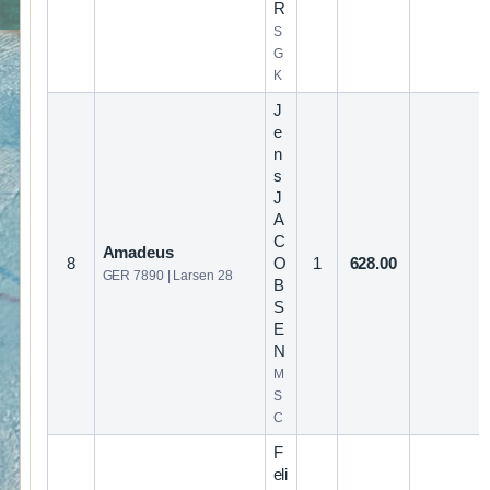
R
S
G
K
J
e
n
s
J
A
C
Amadeus
8
O
1
628.00
GER 7890 | Larsen 28
B
S
E
N
M
S
C
F
eli