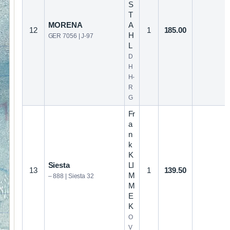
S
T
MORENA
A
12
1
185.00
H
GER 7056 | J-97
L
D
H
H-
R
G
Fr
a
n
k
K
Siesta
LI
13
1
139.50
M
– 888 | Siesta 32
M
E
K
O
V