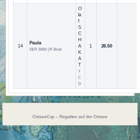
O
la
f
S
C
H
Paula
14
A
1
26.50
GER 3880 | IF-Boat
K
A
T
Y
C
D
OstseeCup – Regatten auf der Ostsee