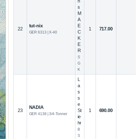
n
s
M
A
tut-nix
E
22
1
717.00
C
GER 6313 | X-40
K
E
R
S
G
K
L
a
s
s
e
NADIA
23
St
1
690.00
GER 4138 | 3/4-Tonner
ie
hr
B
S