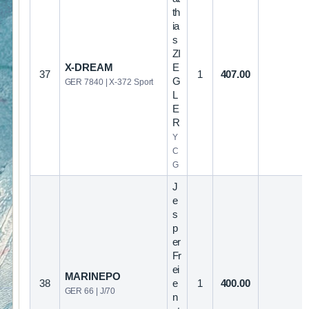
th
ia
s
ZI
X-DREAM
E
37
1
407.00
G
GER 7840 | X-372 Sport
L
E
R
Y
C
G
J
e
s
p
er
Fr
ei
MARINEPO
38
e
1
400.00
GER 66 | J/70
n