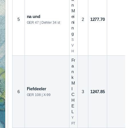
n
M
na und
ei
5
2
1277.70
ni
GER 47 | Dehler 34 st
n
g
S
V
H
Fr
a
n
k
M
Fiefdeeler
I
6
3
1247.85
C
GER 108 | X-99
H
E
L
Y
FT