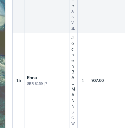
R
A
S
V
ZL
J
o
c
h
e
n
B
Enna
A
15
1
907.00
U
GER 8159 | ?
M
A
N
N
S
G
W