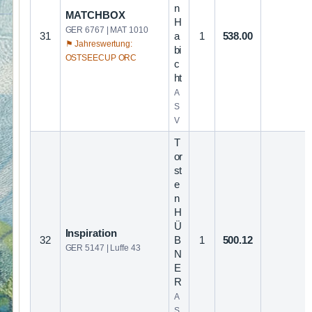
n
MATCHBOX
H
GER 6767 | MAT 1010
31
a
1
538.00
⚑ Jahreswertung:
bi
OSTSEECUP ORC
c
ht
A
S
V
T
or
st
e
n
H
Ü
Inspiration
32
B
1
500.12
GER 5147 | Luffe 43
N
E
R
A
S