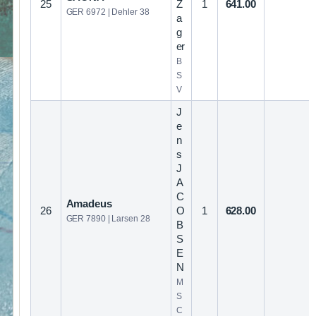
25
Z
1
641.00
GER 6972 | Dehler 38
a
g
er
B
S
V
J
e
n
s
J
A
C
Amadeus
26
O
1
628.00
GER 7890 | Larsen 28
B
S
E
N
M
S
C