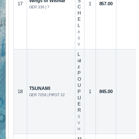
Wings of Wismar
S
17
1
857.00
C
GER 336 | ?
H
E
L
A
S
V
L
ut
z
P
O
U
TSUNAMI
18
P
1
845.00
GER 7058 | FIRST 32
LI
E
R
S
V
H