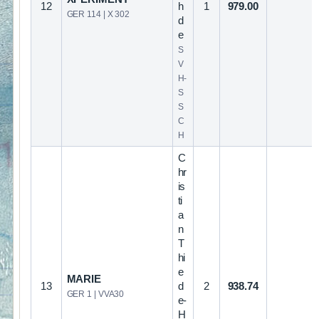
12
h
1
979.00
GER 114 | X 302
d
e
S
V
H-
S
S
C
H
C
hr
is
ti
a
n
T
hi
e
MARIE
13
d
2
938.74
GER 1 | VVA30
e-
H