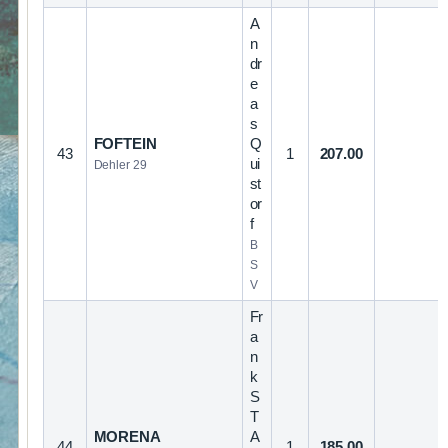
A
n
dr
e
a
s
FOFTEIN
Q
43
1
207.00
ui
Dehler 29
st
or
f
B
S
V
Fr
a
n
k
S
T
MORENA
A
44
1
185.00