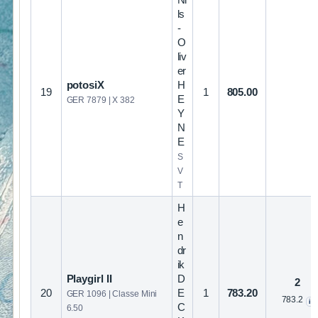
Ni
ls
-
O
liv
er
potosiX
H
19
1
805.00
E
GER 7879 | X 382
Y
N
E
S
V
T
H
e
n
dr
ik
Playgirl II
D
2
20
E
1
783.20
GER 1096 | Classe Mini
783.2
i
C
6.50