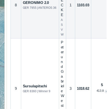
E
GERONIMO 2.0
8
C
1
1103.03
GER 7955 | ANTEROS 36
K
E
A
S
V
W
P
et
er
u
n
d
G
a
br
5
Sursulapitschi
iel
9
3
1018.62
e
413.8
GER 8360 | Winner 9
i
W
e
st