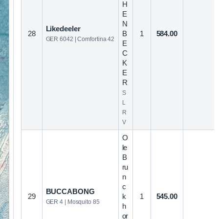
H
E
N
Likedeeler
28
B
1
584.00
GER 6042 | Comfortina 42
E
C
K
E
R
S
L
R
V
O
le
B
ru
n
c
BUCCABONG
29
k
1
545.00
GER 4 | Mosquito 85
h
or