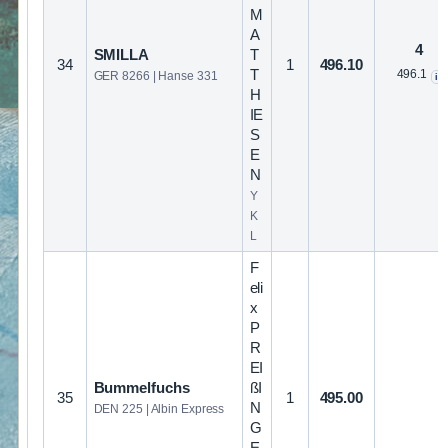
M
A
4
SMILLA
T
34
1
496.10
T
496.1
GER 8266 | Hanse 331
i
H
IE
S
E
N
Y
K
L
F
eli
x
P
R
EI
Bummelfuchs
ßI
35
1
495.00
N
DEN 225 | Albin Express
G