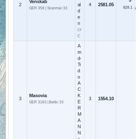
3
Venskab
2
al
4
2581.05
628.1
GER 358 | Scanmar 33
i
d
e
n
LY
C
A
rn
d-
Ti
d
o
A
C
Masovia
K
3
3
1554.10
E
GER 3183 | Baltic 33
R
M
A
N
N