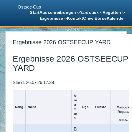
Ostsee-Cup
Start
Ausschreibungen
Yardstick
Regatten
Ergebnisse
Kontakt
Crew Börse
Kalender
Zum
Inhalt
Ergebnisse 2026 OSTSEECUP YARD
springen
Ergebnisse 2026 OSTSEECUP
YARD
Stand: 26.07.26 17:38
St
eu
er
Rang
Yacht
Rgt.
Punkte
Maibock-
m
Regatta
an
n
09.05.
Bj