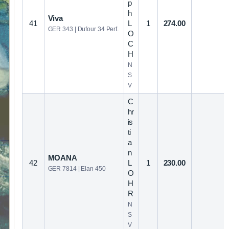
p
h
Viva
41
L
1
274.00
GER 343 | Dufour 34 Perf.
O
C
H
N
S
V
C
hr
is
ti
a
n
MOANA
42
L
1
230.00
GER 7814 | Elan 450
O
H
R
N
S
V