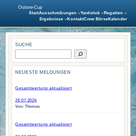
Ostsee-Cup
Start
Ausschreibungen
Yardstick
Regatten
Ergebnisse
Kontakt
Crew Börse
Kalender
Zum
Inhalt
SUCHE
springen
S
u
c
h
NEUESTE MELDUNGEN
e
Gesamtwertung aktualisiert
26.07.2026
Von: Thomas
Gesamtwertung aktualisiert