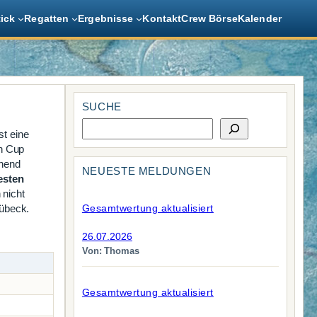
tick
Regatten
Ergebnisse
Kontakt
Crew Börse
Kalender
SUCHE
S
st eine
u
n Cup
c
hend
h
NEUESTE MELDUNGEN
besten
e
 nicht
Gesamtwertung aktualisiert
Lübeck.
26.07.2026
Von: Thomas
Gesamtwertung aktualisiert