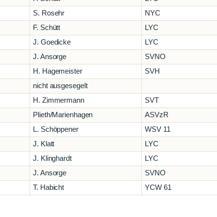
S. Rosehr
NYC
F. Schütt
LYC
J. Goedicke
LYC
J. Ansorge
SVNO
H. Hagemeister
SVH
nicht ausgesegelt
H. Zimmermann
SVT
Plieth/Marienhagen
ASVzR
L. Schöppener
WSV 11
J. Klatt
LYC
J. Klinghardt
LYC
J. Ansorge
SVNO
T. Habicht
YCW 61