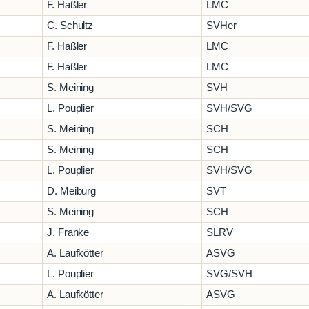
F. Haßler
LMC
C. Schultz
SVHer
F. Haßler
LMC
F. Haßler
LMC
S. Meining
SVH
L. Pouplier
SVH/SVG
S. Meining
SCH
S. Meining
SCH
L. Pouplier
SVH/SVG
D. Meiburg
SVT
S. Meining
SCH
J. Franke
SLRV
A. Laufkötter
ASVG
L. Pouplier
SVG/SVH
A. Laufkötter
ASVG