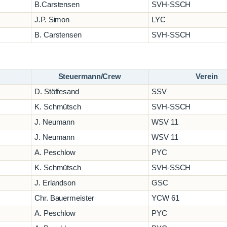
B.Carstensen
SVH-SSCH
J.P. Simon
LYC
B. Carstensen
SVH-SSCH
Steuermann/Crew
Verein
D. Stöffesand
SSV
K. Schmütsch
SVH-SSCH
J. Neumann
WSV 11
J. Neumann
WSV 11
A. Peschlow
PYC
K. Schmütsch
SVH-SSCH
J. Erlandson
GSC
Chr. Bauermeister
YCW 61
A. Peschlow
PYC