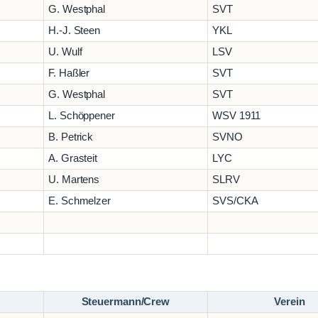
G. Westphal
SVT
H.-J. Steen
YKL
U. Wulf
LSV
F. Haßler
SVT
G. Westphal
SVT
L. Schöppener
WSV 1911
B. Petrick
SVNO
A. Grasteit
LYC
U. Martens
SLRV
E. Schmelzer
SVS/CKA
Steuermann/Crew
Verein