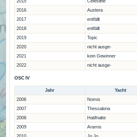
2015
Celestine
2016
Austera
2017
entfällt
2018
entfällt
2019
Topic
2020
nicht ausge-
2021
kein Gewinner
2022
nicht ausge-
OSC IV
Jahr
Yacht
2006
Nomis
2007
Thessalona
2008
Hatifnatte
2009
Aramis
2010
Jo Jo