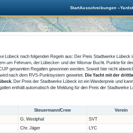
Start
Ausschreibungen
Yards
rke Lübeck nach folgenden Regeln aus: Der Preis Stadtwerke Lübeck i
n um Fehmarn, der Lübecker- und der Wismar Bucht. Punkte für de
P genannten Regatten gewonnen werden. Soweit hier nicht abweic
s wird nach dem RVS-Punktsystem gewertet.
Die Yacht mit der dritt
Lübeck
. Der Preis der Stadtwerke Lübeck ist ein Wanderpreis und kann
atten enthält automatisch die Meldung für den Preis der Stadtwerke 
Steuermann/Crew
Verein
G. Westphal
SVT
Chr. Jäger
LYC