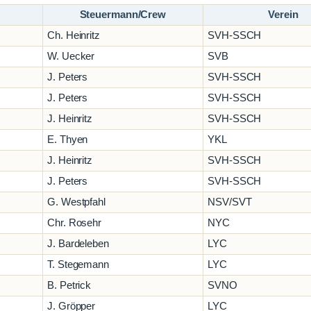
Steuermann/Crew
Verein
Ch. Heinritz
SVH-SSCH
W. Uecker
SVB
J. Peters
SVH-SSCH
J. Peters
SVH-SSCH
J. Heinritz
SVH-SSCH
E. Thyen
YKL
J. Heinritz
SVH-SSCH
J. Peters
SVH-SSCH
G. Westpfahl
NSV/SVT
Chr. Rosehr
NYC
J. Bardeleben
LYC
T. Stegemann
LYC
B. Petrick
SVNO
J. Gröpper
LYC