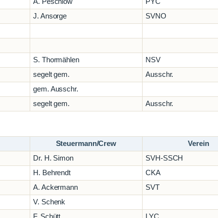
A. Peschlow
PYC
J. Ansorge
SVNO
S. Thormählen
NSV
segelt gem.
Ausschr.
gem. Ausschr.
segelt gem.
Ausschr.
Steuermann/Crew
Verein
Dr. H. Simon
SVH-SSCH
H. Behrendt
CKA
A. Ackermann
SVT
V. Schenk
F. Schütt
LYC