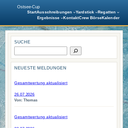
Ostsee-Cup
Start
Ausschreibungen
Yardstick
Regatten
Ergebnisse
Kontakt
Crew Börse
Kalender
Zum
Inhalt
SUCHE
springen
S
u
c
h
NEUESTE MELDUNGEN
e
Gesamtwertung aktualisiert
26.07.2026
Von: Thomas
Gesamtwertung aktualisiert