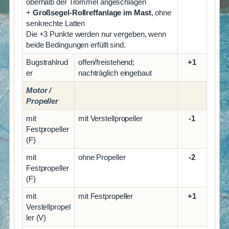
oberhalb der Trommel angeschlagen
+
Großsegel-Rollreffanlage im Mast
, ohne
senkrechte Latten
Die +3 Punkte werden nur vergeben, wenn
beide Bedingungen erfüllt sind.
Bugstrahlrud
offen/freistehend;
+1
er
nachträglich eingebaut
Motor /
Propeller
mit
mit Verstellpropeller
-1
Festpropeller
(F)
mit
ohne Propeller
-2
Festpropeller
(F)
mit
mit Festpropeller
+1
Verstellpropel
ler (V)