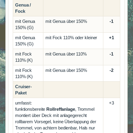
Genua /
Fock
mit Genua
mit Genua über 150%
-1
150% (G)
mit Genua
mit Fock 110% oder kleiner
+1
150% (G)
mit Fock
mit Genua über 110%
-1
110% (K)
mit Fock
mit Genua über 150%
-2
110% (K)
Cruiser-
Paket
umfasst:
+3
funktionsbereite
Rollreffanlage
, Trommel
montiert über Deck mit anlagegerecht
rollbarem Vorsegel, keine Überlappung der
Trommel, von achtern bedienbar, Hals nur