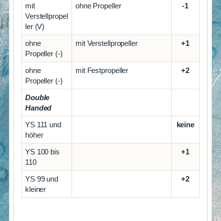
mit
ohne Propeller
-1
Verstellpropel
ler (V)
ohne
mit Verstellpropeller
+1
Propeller (-)
ohne
mit Festpropeller
+2
Propeller (-)
Double
Handed
YS 111 und
keine
höher
YS 100 bis
+1
110
YS 99 und
+2
kleiner