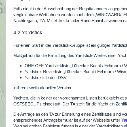
Falls nicht in der Ausschreibung der Regatta anders angegeb
vergleichbare Wettfahrten werden nach dem „WINDWARD/LE
Nachtregatta, TW-Mittelstrecke oder Rund Hannibal werden
4.2 Yardstick
Für einen Start in der Yardstick-Gruppe ist ein gültiger Yardstic
Maßgeblich für die Ermittlung des Yardstick-Wertes einer Yacht
ONE-OFF-Yardstickliste „Lübecker-Bucht / Fehmarn / 
Yardstick-Revierliste „Lübecker-Bucht / Fehmarn / Wis
Yardstickliste des DSV
in ihrer jeweils aktuellen Version.
Yachten, die in keiner der vorgenannten Listen berücksichtigt
OSTSEECUPs eingestuft. Der TA stellt für die Yacht ein Zertifi
Die Anträge an den TA zur Erstellung eines Zertifikates sind v
entsprechendes Antragsformular ist auf der Webseite unter
Ya
Weg bei groben Fehleinstufungen in einer der Yardsticklisten