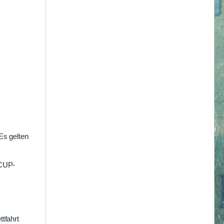
Es gelten
ECUP-
tfahrt