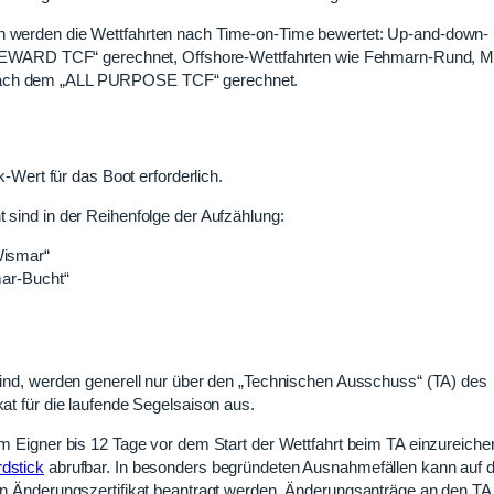
en werden die Wettfahrten nach Time-on-Time bewertet: Up-and-down-
EWARD TCF“ gerechnet, Offshore-Wettfahrten wie Fehmarn-Rund, M
 nach dem „ALL PURPOSE TCF“ gerechnet.
k-Wert für das Boot erforderlich.
 sind in der Reihenfolge der Aufzählung:
Wismar“
mar-Bucht“
 sind, werden generell nur über den „Technischen Ausschuss“ (TA) des
kat für die laufende Segelsaison aus.
om Eigner bis 12 Tage vor dem Start der Wettfahrt beim TA einzureiche
rdstick
abrufbar. In besonders begründeten Ausnahmefällen kann auf 
 ein Änderungszertifikat beantragt werden. Änderungsanträge an den 