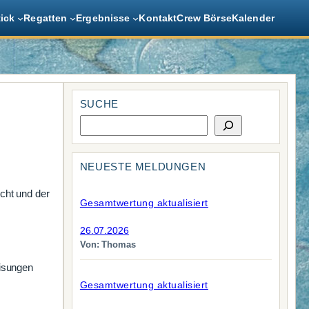
tick
Regatten
Ergebnisse
Kontakt
Crew Börse
Kalender
SUCHE
S
u
c
h
NEUESTE MELDUNGEN
e
cht und der
Gesamtwertung aktualisiert
26.07.2026
Von: Thomas
eisungen
Gesamtwertung aktualisiert