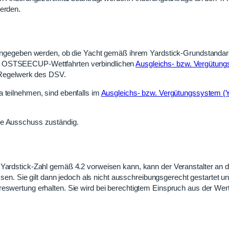
werden.
geben werden, ob die Yacht gemäß ihrem Yardstick-Grundstandard
le OSTSEECUP-Wettfahrten verbindlichen
Ausgleichs- bzw. Vergütun
k-Regelwerk des DSV.
a teilnehmen, sind ebenfalls im
Ausgleichs- bzw. Vergütungssystem (Y
he Ausschuss zuständig.
 Yardstick-Zahl gemäß 4.2 vorweisen kann, kann der Veranstalter an 
 Sie gilt dann jedoch als nicht ausschreibungsgerecht gestartet und
reswertung erhalten. Sie wird bei berechtigtem Einspruch aus der Wer