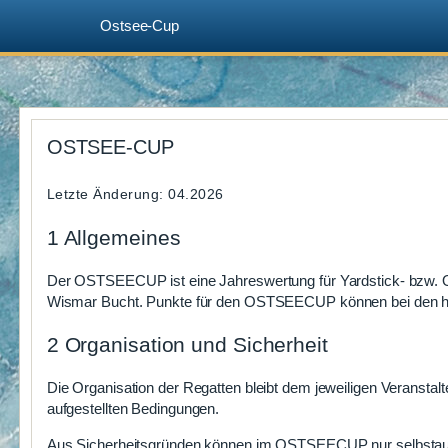
Ostsee-Cup
Zum
Inhalt
OSTSEE-CUP
springen
Letzte Änderung: 04.2026
1 Allgemeines
Der OSTSEECUP ist eine Jahreswertung für Yardstick- bzw.
Wismar Bucht. Punkte für den OSTSEECUP können bei den hi
2 Organisation und Sicherheit
Die Organisation der Regatten bleibt dem jeweiligen Veranstal
aufgestellten Bedingungen.
Aus Sicherheitsgründen können im OSTSEECUP nur selbstaufr