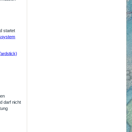
 startet
gssystem
ardstick)
den
 darf nicht
tung