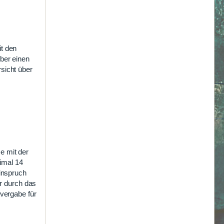
it den
ber einen
sicht über
e mit der
imal 14
Einspruch
ur durch das
vergabe für