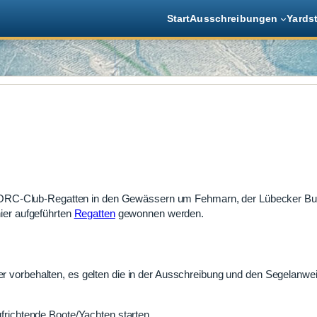
Start
Ausschreibungen
Yards
 ORC-Club-Regatten in den Gewässern um Fehmarn, der Lübecker Bu
er aufgeführten
Regatten
gewonnen werden.
ter vorbehalten, es gelten die in der Ausschreibung und den Segelanw
ichtende Boote/Yachten starten.