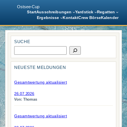
Ostsee-Cup
Start
Ausschreibungen
Yardstick
Regatten
Ergebnisse
Kontakt
Crew Börse
Kalender
Zum
Inhalt
SUCHE
springen
S
u
c
h
NEUESTE MELDUNGEN
e
Gesamtwertung aktualisiert
26.07.2026
Von: Thomas
Gesamtwertung aktualisiert