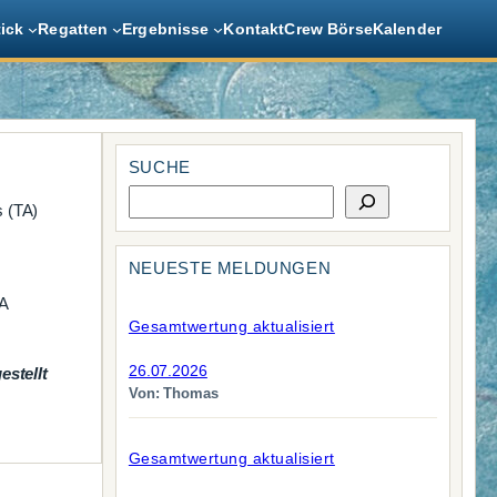
tick
Regatten
Ergebnisse
Kontakt
Crew Börse
Kalender
SUCHE
S
s (TA)
u
c
h
NEUESTE MELDUNGEN
e
TA
Gesamtwertung aktualisiert
26.07.2026
stellt
Von: Thomas
Gesamtwertung aktualisiert