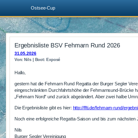
Ostsee-Cup
Zum
Inhalt
Ergebnisliste BSV Fehmarn Rund 2026
springen
31.05.2026
Von: Nils | Boot: Exposé
Hallo,
gestern hat die Fehmarn Rund Regatta der Burger Segler Verei
eingeschränkten Durchfahrtshöhe der Fehmarnsund-Brücke ha
„Fehmarn Nord“ und zurück abgeändert. Aber zwei halbe Umr
Die Ergebnisliste gibt es hier:
http://ffti.de/fehmarn-rund/erge
Noch eine erfolgreiche Regatta-Saison und bis zum nächsten 
Nils
Burger Segler Vereinigung