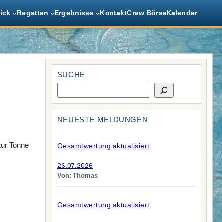
tick
Regatten
Ergebnisse
Kontakt
Crew Börse
Kalender
SUCHE
S
u
c
h
NEUESTE MELDUNGEN
e
zur Tonne
Gesamtwertung aktualisiert
26.07.2026
Von: Thomas
Gesamtwertung aktualisiert