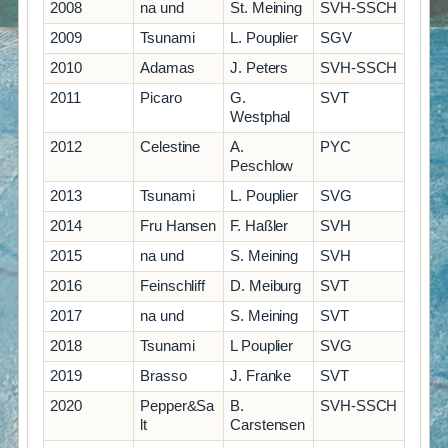
2008
na und
St. Meining
SVH-SSCH
2009
Tsunami
L. Pouplier
SGV
2010
Adamas
J. Peters
SVH-SSCH
2011
Picaro
G.
SVT
Westphal
2012
Celestine
A.
PYC
Peschlow
2013
Tsunami
L. Pouplier
SVG
2014
Fru Hansen
F. Haßler
SVH
2015
na und
S. Meining
SVH
2016
Feinschliff
D. Meiburg
SVT
2017
na und
S. Meining
SVT
2018
Tsunami
L Pouplier
SVG
2019
Brasso
J. Franke
SVT
2020
Pepper&Sa
B.
SVH-SSCH
lt
Carstensen