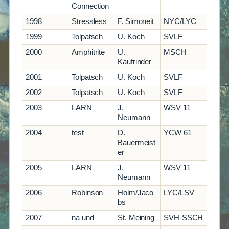
Connection
1998
Stressless
F. Simoneit
NYC/LYC
1999
Tolpatsch
U. Koch
SVLF
2000
Amphitrite
U.
MSCH
Kaufrinder
2001
Tolpatsch
U. Koch
SVLF
2002
Tolpatsch
U. Koch
SVLF
2003
LARN
J.
WSV 11
Neumann
2004
test
D.
YCW 61
Bauermeist
er
2005
LARN
J.
WSV 11
Neumann
2006
Robinson
Holm/Jaco
LYC/LSV
bs
2007
na und
St. Meining
SVH-SSCH