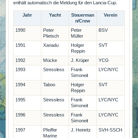
enthält automatisch die Meldung für den Lancia-Cup.
Jahr
Yacht
Steuerman
Verein
n/Crew
1990
Peter
Peter
BSV
Plietsch
Müller
1991
Xanadu
Holger
SVT
Reppin
1992
Mücke
J. Krüper
YCG
1993
Stressless
Frank
LYC/NYC
Simoneit
1994
Taboo
Holger
SVT
Reppin
1995
Stressless
Frank
LYC/NYC
Simoneit
1996
Stressless
Frank
LYC/NYC
Simoneit
1997
Pfeiffer
J. Heinritz
SVH-SSCH
Marine