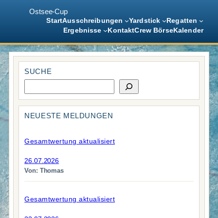
Ostsee-Cup
Start
Ausschreibungen
Yardstick
Regatten
Ergebnisse
Kontakt
Crew Börse
Kalender
Zum
Inhalt
SUCHE
springen
S
u
c
h
NEUESTE MELDUNGEN
e
Gesamtwertung aktualisiert
26.07.2026
Von: Thomas
Gesamtwertung aktualisiert