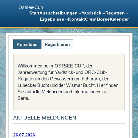
Ostsee-Cup
Start
Ausschreibungen
Yardstick
Regatten
Ergebnisse
Kontakt
Crew Börse
Kalender
Zum
Inhalt
Anmelden
Registrieren
springen
Willkommen beim OSTSEE-CUP, der
Jahreswertung für Yardstick- und ORC-Club-
Regatten in den Gewässern um Fehmarn, der
Lübecker Bucht und der Wismar Bucht. Hier finden
Sie aktuelle Meldungen und Informationen zur
Serie.
AKTUELLE MELDUNGEN
26.07.2026