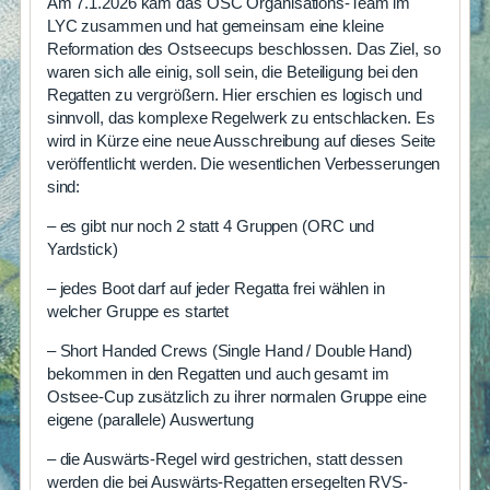
Am 7.1.2026 kam das OSC Organisations-Team im
LYC zusammen und hat gemeinsam eine kleine
Reformation des Ostseecups beschlossen. Das Ziel, so
waren sich alle einig, soll sein, die Beteiligung bei den
Regatten zu vergrößern. Hier erschien es logisch und
sinnvoll, das komplexe Regelwerk zu entschlacken. Es
wird in Kürze eine neue Ausschreibung auf dieses Seite
veröffentlicht werden. Die wesentlichen Verbesserungen
sind:
– es gibt nur noch 2 statt 4 Gruppen (ORC und
Yardstick)
– jedes Boot darf auf jeder Regatta frei wählen in
welcher Gruppe es startet
– Short Handed Crews (Single Hand / Double Hand)
bekommen in den Regatten und auch gesamt im
Ostsee-Cup zusätzlich zu ihrer normalen Gruppe eine
eigene (parallele) Auswertung
– die Auswärts-Regel wird gestrichen, statt dessen
werden die bei Auswärts-Regatten ersegelten RVS-