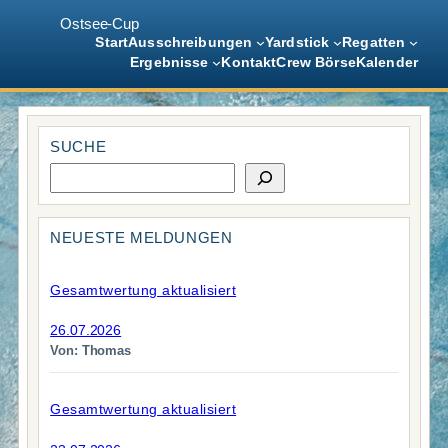
Ostsee-Cup
Start
Ausschreibungen
Yardstick
Regatten
Ergebnisse
Kontakt
Crew Börse
Kalender
Zum
Inhalt
SUCHE
springen
S
u
c
h
NEUESTE MELDUNGEN
e
Gesamtwertung aktualisiert
26.07.2026
Von: Thomas
Gesamtwertung aktualisiert